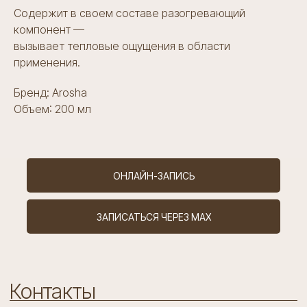
ул. Новолитовская, д. 10
Содержит в своем составе разогревающий
компонент —
+7 (981) 889 61 62
вызывает тепловые ощущения в области
pfbeautyclinic@mail.ru
Телеграм канал
применения.
Бренд: Arosha
Объем: 200 мл
Есть вопросы?
Ваше имя
ОНЛАЙН-ЗАПИСЬ
Ваш телефон
ЗАПИСАТЬСЯ ЧЕРЕЗ MAX
+7
Я согласен с
политикой конфиденциальности