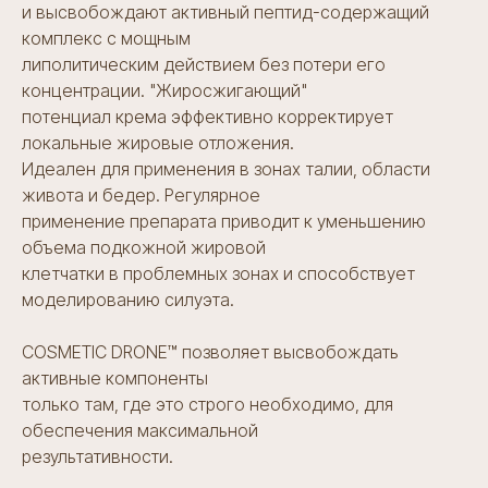
и высвобождают активный пептид-содержащий
комплекс с мощным
липолитическим действием без потери его
концентрации. "Жиросжигающий"
потенциал крема эффективно корректирует
локальные жировые отложения.
Идеален для применения в зонах талии, области
живота и бедер. Регулярное
применение препарата приводит к уменьшению
объема подкожной жировой
клетчатки в проблемных зонах и способствует
моделированию силуэта.
COSMETIC DRONE™ позволяет высвобождать
активные компоненты
Контакты
только там, где это строго необходимо, для
обеспечения максимальной
ИНН 7802928910
ОГРН 1227800105720
результативности.
Лицензия Л041-01148-78/00641300
Санкт-Петербург,