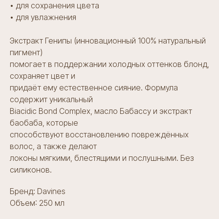
• для сохранения цвета
• для увлажнения
Экстракт Генипы (инновационный 100% натуральный
пигмент)
помогает в поддержании холодных оттенков блонд,
сохраняет цвет и
придаёт ему естественное сияние. Формула
содержит уникальный
Контакты
Biаcidic Bond Complex, масло Бабассу и экстракт
баобаба, которые
ИНН 7802928910
ОГРН 1227800105720
способствуют восстановлению повреждённых
Лицензия Л041-01148-78/00641300
волос, а также делают
Санкт-Петербург,
ул. Новолитовская, д. 10
локоны мягкими, блестящими и послушными. Без
силиконов.
+7 (981) 889 61 62
pfbeautyclinic@mail.ru
Бренд: Davines
Телеграм канал
Объем: 250 мл