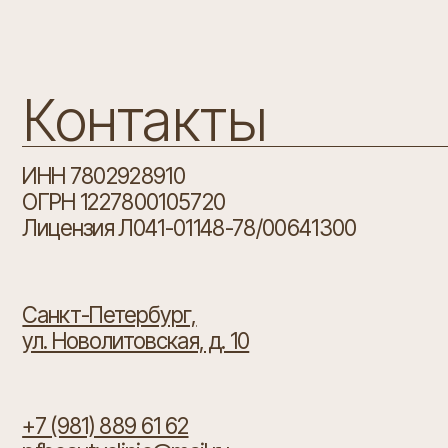
Контакты
ИНН 7802928910
ОГРН 1227800105720
Лицензия Л041-01148-78/00641300
Санкт-Петербург,
ул. Новолитовская, д. 10
+7 (981) 889 61 62
pfbeautyclinic@mail.ru
Телеграм канал