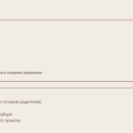
вки и ношения украшения.
ся согласие родителей)
рубцов
го прокола