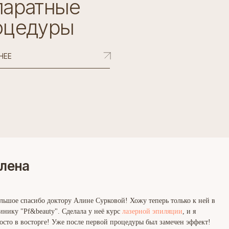
паратные
оцедуры
НЕЕ
лена
льшое спасибо доктору Алине Сурковой! Хожу теперь только к ней в
инику "Pf&beauty". Сделала у неё курс
лазерной эпиляции
​, и я
осто в восторге! Уже после первой процедуры был замечен эффект!