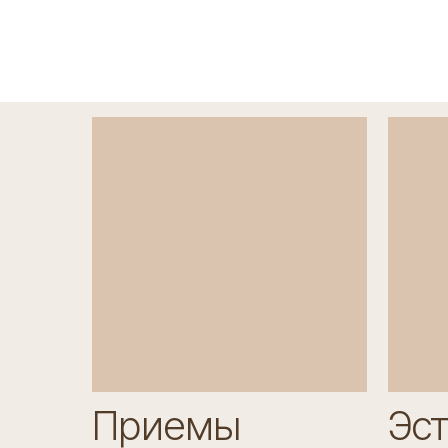
Лазерная
Аппаратная
Массаж
эпиляция
косметология
лица
Приемы
Эс