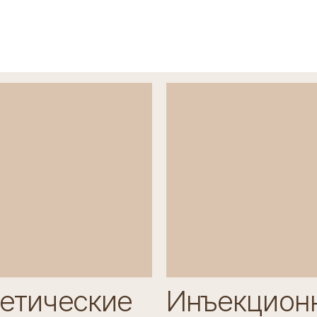
Декоративный
Магазин
уход
тетические
Инъекцион