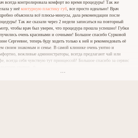
ач всегда контролировала комфорт во время процедуры! Так же
елала у неё
контурную пластику губ
, все просто идеально! Врач
дробно объяснила всё плюсы-минусы, дала рекомендации после
оцедуры! Так же сказали через 2 недели записаться на повторный
мотр, чтобы врач был уверен, что процедура прошла успешно! Губки
лучились очень красивыми и сочными! Большое спасибо Сурковой
ине Сергеевне, теперь буду ходить только к ней и рекомендовать её
ем своим знакомым и семье. В самой клинике очень уютно и
мфортно, вежливые администраторы, всегда предлагают чай или
фе, всегда себя чувствую тут принцессой! Большое спасибо за сервис
 высшем уровне. ☺️