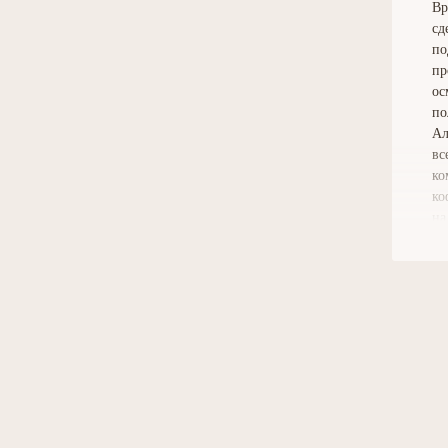
Вр
сд
по
пр
ос
по
Ал
вс
ко
ко
на