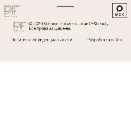
Клиника косметологии,
© 2026 Клиника косметологии PF&beauty.
СПБ, Новолитовская ул., д. 10
Лицензия Л041-01148-78/00641300
Все права защищены.
Политика конфиденциальности
Разработка сайта
услуги
Приемы
Эстетическая
Инъекционная
врачей
косметология
косметология
Коррекция
Лазерная
Аппаратная
силуэта
эпиляция
косметология