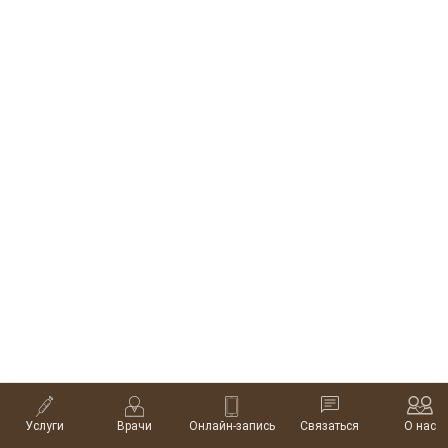
Декоративный
Магазин
Массаж
уход
лица
меню
контакты
О нас
+7 (981) 889 61 62
Врачи
Max
Контакты
Telegram
Услуги
Врачи
Онлайн-запись
Связаться
О нас