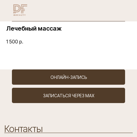
Лечебный массаж
1 500
р.
ОНЛАЙН-ЗАПИСЬ
Контакты
ЗАПИСАТЬСЯ ЧЕРЕЗ MAX
ИНН 7802928910
ОГРН 1227800105720
Лицензия Л041-01148-78/00641300
Санкт-Петербург,
ул. Новолитовская, д. 10
+7 (981) 889 61 62