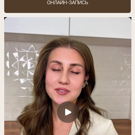
Декоративный
Магазин
Массаж
уход
лица
меню
контакты
О нас
+7 (981) 889 61 62
Врачи
Max
Контакты
Telegram
Статьи
косметолога-