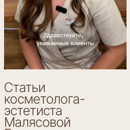
эстетиста
Малясовой
Елизаветы
Александровны