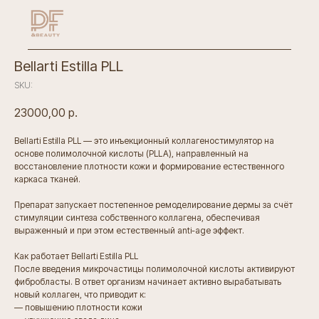
Bellarti Estilla PLL
SKU:
23000,00
р.
Bellarti Estilla PLL — это инъекционный коллагеностимулятор на
основе полимолочной кислоты (PLLA), направленный на
восстановление плотности кожи и формирование естественного
каркаса тканей.
Препарат запускает постепенное ремоделирование дермы за счёт
стимуляции синтеза собственного коллагена, обеспечивая
выраженный и при этом естественный anti-age эффект.
Как работает Bellarti Estilla PLL
После введения микрочастицы полимолочной кислоты активируют
фибробласты. В ответ организм начинает активно вырабатывать
новый коллаген, что приводит к:
— повышению плотности кожи