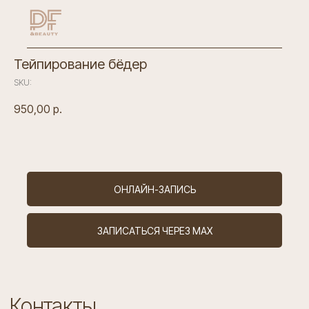
Тейпирование бёдер
SKU:
950,00
р.
ОНЛАЙН-ЗАПИСЬ
Контакты
ЗАПИСАТЬСЯ ЧЕРЕЗ MAX
ИНН 7802928910
ОГРН 1227800105720
Лицензия Л041-01148-78/00641300
Санкт-Петербург,
ул. Новолитовская, д. 10