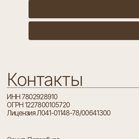
Контакты
ИНН 7802928910
ОГРН 1227800105720
Лицензия Л041-01148-78/00641300
Санкт-Петербург,
ул. Новолитовская, д. 10
+7 (981) 889 61 62
pfbeautyclinic@mail.ru