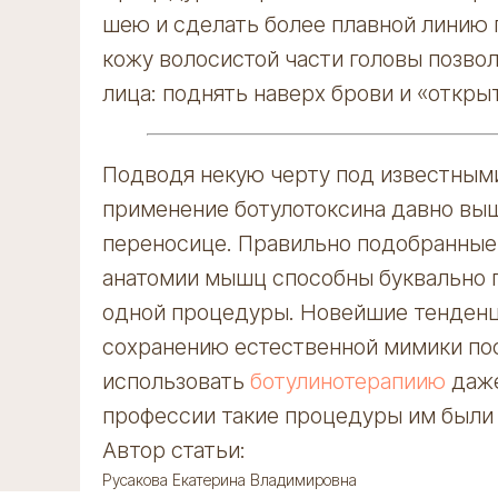
шею и сделать более плавной линию п
кожу волосистой части головы позво
лица: поднять наверх брови и «откры
Подводя некую черту под известными
применение ботулотоксина давно выш
переносице. Правильно подобранные 
анатомии мышц способны буквально п
одной процедуры. Новейшие тенденц
сохранению естественной мимики пос
Контакты
использовать
ботулинотерапиию
даже
профессии такие процедуры им были
ИНН 7802928910
Автор статьи:
ОГРН 1227800105720
Русакова Екатерина Владимировна
Лицензия Л041-01148-78/00641300