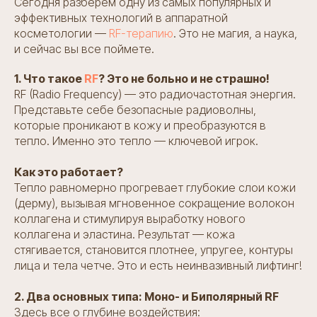
Сегодня разберем одну из самых популярных и
эффективных технологий в аппаратной
косметологии —
RF-терапию
. Это не магия, а наука,
и сейчас вы все поймете.
1. Что такое
RF
? Это не больно и не страшно!
RF (Radio Frequency) — это радиочастотная энергия.
Представьте себе безопасные радиоволны,
которые проникают в кожу и преобразуются в
тепло. Именно это тепло — ключевой игрок.
Как это работает?
Тепло равномерно прогревает глубокие слои кожи
(дерму), вызывая мгновенное сокращение волокон
коллагена и стимулируя выработку нового
коллагена и эластина. Результат — кожа
стягивается, становится плотнее, упругее, контуры
лица и тела четче. Это и есть неинвазивный лифтинг!
2. Два основных типа: Моно- и Биполярный RF
Здесь все о глубине воздействия: