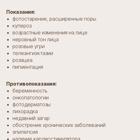
Показания:
фотостарение, расширенные поры
купероз
возрастные изменения на лице
неровный тон лица
розовые угри
телеангиэктазии
розацеа
пигментация
Противопоказания:
беременность
онкопатологии
фотодерматозы
лихорадка
недавний загар
обострение хронических заболеваний
эпилепсия
наличие кардиостимулятора