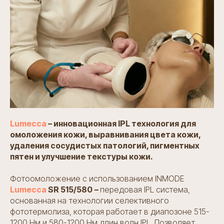
Lumecca
– инновационная IPL технология для
омоложения кожи, выравнивания цвета кожи,
удаления сосудистых патологий, пигментных
пятен и улучшение текстуры кожи.
Фотоомоложение с использованием INMODE
Lumecca
SR 515/580
–
передовая IPL система,
основанная на технологии селективного
фототермолиза, которая работает в диапозоне 515-
1200 Нм и 580-1200 Нм длин волн IPL. Позволяет