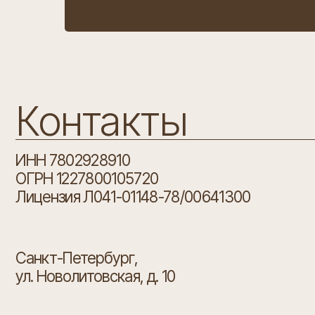
Контакты
ИНН 7802928910
ОГРН 1227800105720
Лицензия Л041-01148-78/00641300
Санкт-Петербург,
ул. Новолитовская, д. 10
+7 (981) 889 61 62
pfbeautyclinic@mail.ru
Телеграм канал