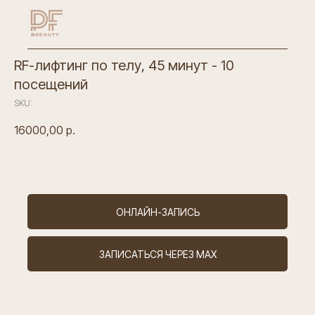
RF-лифтинг по телу, 45 минут - 10
посещений
SKU:
16000,00
р.
ОНЛАЙН-ЗАПИСЬ
Контакты
ЗАПИСАТЬСЯ ЧЕРЕЗ MAX
ИНН 7802928910
ОГРН 1227800105720
Лицензия Л041-01148-78/00641300
Санкт-Петербург,
ул. Новолитовская, д. 10