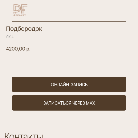
Подбородок
SKU:
4200,00
р.
ОНЛАЙН-ЗАПИСЬ
Контакты
ЗАПИСАТЬСЯ ЧЕРЕЗ MAX
ИНН 7802928910
ОГРН 1227800105720
Лицензия Л041-01148-78/00641300
Санкт-Петербург,
ул. Новолитовская, д. 10